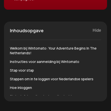
Inhoudsopgave
Hide
Welkom bij Wintomato: Your Adventure Begins In The
Netherlands!
Instructies voor aanmelding bij Wintomato
Stap voor stap
Stappen om in te loggen voor Nederlandse spelers
Hoe inloggen
Slots, tafels en live dealers zijn slechts een paar van
de spellen die je kunt spelen
Bonus: Cashback, gratis spins en toernooien