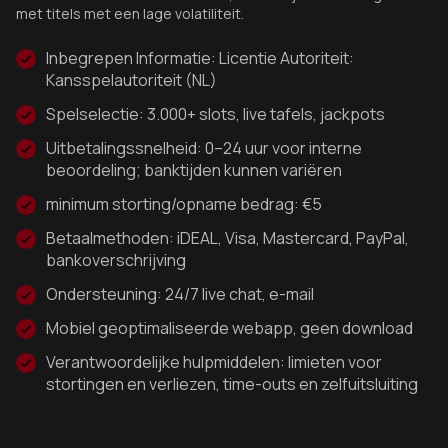
met titels met een lage volatiliteit.
Inbegrepen Informatie: Licentie Autoriteit:
Kansspelautoriteit (NL)
Spelselectie: 3.000+ slots, live tafels, jackpots
Uitbetalingssnelheid: 0–24 uur voor interne
beoordeling; banktijden kunnen variëren
minimum storting/opname bedrag: €5
Betaalmethoden: iDEAL, Visa, Mastercard, PayPal,
bankoverschrijving
Ondersteuning: 24/7 live chat, e-mail
Mobiel geoptimaliseerde webapp, geen download
Verantwoordelijke hulpmiddelen: limieten voor
stortingen en verliezen, time-outs en zelfuitsluiting