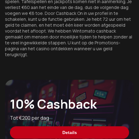
spelen. Tafelspellen en jackpots komen niet in aanmerking. Je
verliest €60 aan het einde van de dag, dus de volgende dag
voegen we €6 toe. Door Cashback On in uw profiel in te
schakelen, kunt u de functie gebruiken. Je hebt 72 uur om het
geld te claimen, en het moet één keer worden afgespeeld
voordat het afloopt. We hebben Wintomato cashback
gemaakt om mensen door moeilijke tijden te helpen zonder al
te veel ingewikkelde stappen. U kunt op de Promotions-
pagina van het casino ontdekken wanneer u uw geld
terugkrijgt.
10% Cashback
Tot €200 per dag
Details