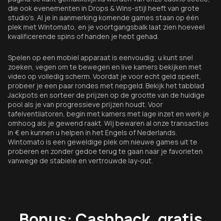
die ook evenementen in Drops & Wins-stijl heeft van grote
studio's. Al je in aanmerking komende games staan op één
plek met Wintomato, en je voortgangsbalk laat zien hoeveel
kwalificerende spins of handen je hebt gehad.
Spelen op een mobiel apparaat is eenvoudig; u kunt snel
zoeken, vegen om te bewegen en live kamers bekijken met
video op volledig scherm. Voordat je voor echt geld speelt,
probeer je een paar rondes met nepgeld. Bekijk het tabblad
Jackpots en sorteer de prijzen op de grootte van de huidige
pool als je van progressieve prijzen houdt. Voor
tafelventilatoren, begin met kamers met lage inzet en werk je
omhoog als je gewend raakt. Wij bewaren al onze transacties
in € en kunnen u helpen in het Engels of Nederlands.
Wintomato is een geweldige plek om nieuwe games uit te
proberen en zonder gedoe terug te gaan naar je favorieten
vanwege de stabiele en vertrouwde lay-out.
Bonus: Cashback, gratis