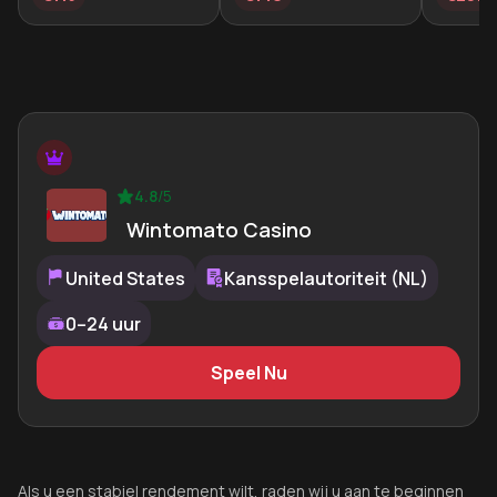
4.8
/5
Wintomato Casino
United States
Kansspelautoriteit (NL)
0–24 uur
Speel Nu
Als u een stabiel rendement wilt, raden wij u aan te beginnen